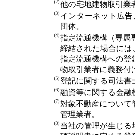
(2)
他の宅地建物取引業
(3)
インターネット広告
団体。
(4)
指定流通機構（専属
締結された場合には
指定流通機構への登
物取引業者に義務
(5)
登記に関する司法書
(6)
融資等に関する金融
(7)
対象不動産について
管理業者。
(8)
当社の管理が生じる