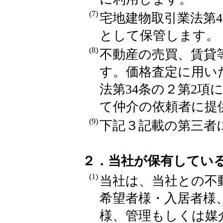
(7)
宅地建物取引業法第
として保管します。
(8)
不動産の売買、賃貸
す。価格査定に用い
法第34条の２第2項
て仲介の依頼者に提
(9)
下記３記載の第三者
２．当社が保有してい
(1)
当社は、当社との不
希望者様・入居者様
様、管理もしくは媒